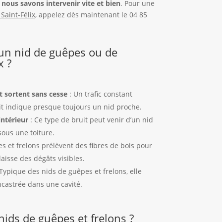
nous savons intervenir vite et bien
. Pour une
Saint-Félix
, appelez dès maintenant le 04 85
n nid de guêpes ou de
x ?
t sortent sans cesse
: Un trafic constant
t indique presque toujours un nid proche.
ntérieur
: Ce type de bruit peut venir d’un nid
sous une toiture.
s et frelons prélèvent des fibres de bois pour
laisse des dégâts visibles.
Typique des nids de guêpes et frelons, elle
castrée dans une cavité.
nids de guêpes et frelons ?