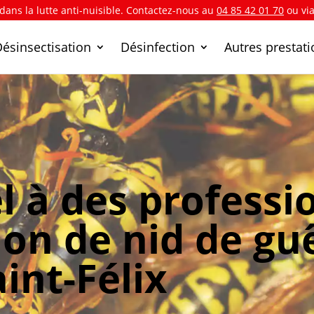
 dans la lutte anti-nuisible. Contactez-nous au
04 85 42 01 70
ou vi
Désinsectisation
Désinfection
Autres prestat
l à des professi
ion de nid de gu
aint-Félix