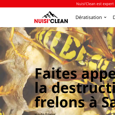
Nuisi’Clean est expert
Dératisation
Faites appe
la destruct
frelons à S
Haute-Savoie