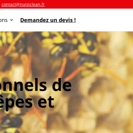
a
contact@nuisiclean.fr
ions
Demandez un devis !
onnels de
êpes et