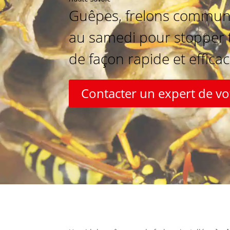
Guêpes, frelons communs 
au samedi pour stopper to
de façon rapide et efficac
Contacter un expert de 