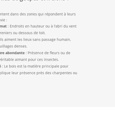
antent dans des zones qui répondent à leurs
vie :
imat
: Endroits en hauteur ou à l’abri du vent
reniers ou dessous de toit.
Ils aiment les lieux sans passage humain,
illages denses.
ure abondante
: Présence de fleurs ou de
véritable aimant pour ces insectes.
é
: Le bois est la matière principale pour
explique leur présence près des charpentes ou