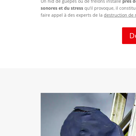
Un nid de guêpes ou de frelons installé
près d
sonores et du stress
qu’il provoque, il constit
faire appel à des experts de la
destruction de 
D