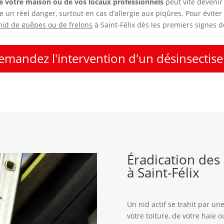
e votre maison ou de vos locaux professionnels
peut vite devenir
ue un réel danger, surtout en cas d’allergie aux piqûres. Pour évit
nid de guêpes ou de frelons
à Saint-Félix dès les premiers signes 
emandez l'intervention d'un désinsectise
Éradication des
à Saint-Félix
Un nid actif se trahit par une
votre toiture, de votre haie 