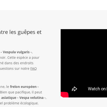
tre les guêpes et
 Vespula vulgaris -
,
oir. Cette espèce a pour
hé dans des endroits
questions sur notre
FAQ
une, le
frelon européen -
Bien que pacifique, il peut
n asiatique - Vespa velutina -
,
éel problème écologique.