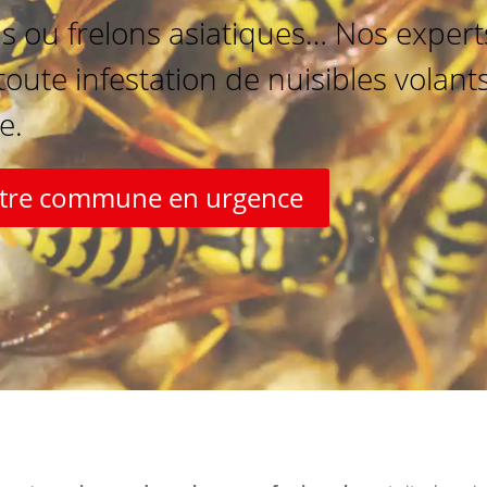
ou frelons asiatiques… Nos experts
ute infestation de nuisibles volant
e.
votre commune en urgence