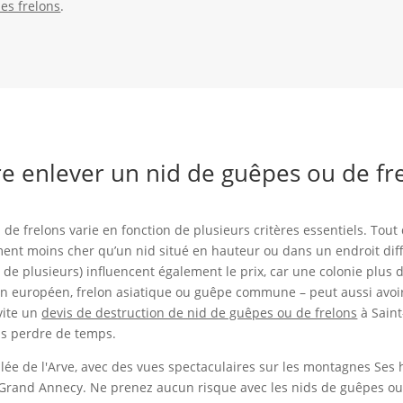
les frelons
.
re enlever un nid de guêpes ou de frel
de frelons varie en fonction de plusieurs critères essentiels. Tout 
ent moins cher qu’un nid situé en hauteur ou dans un endroit difficil
u de plusieurs) influencent également le prix, car une colonie plu
elon européen, frelon asiatique ou guêpe commune – peut aussi avoi
vite un
devis de destruction de nid de guêpes ou de frelons
à Saint
s perdre de temps.
ée de l'Arve, avec des vues spectaculaires sur les montagnes Ses hab
rand Annecy. Ne prenez aucun risque avec les nids de guêpes ou 