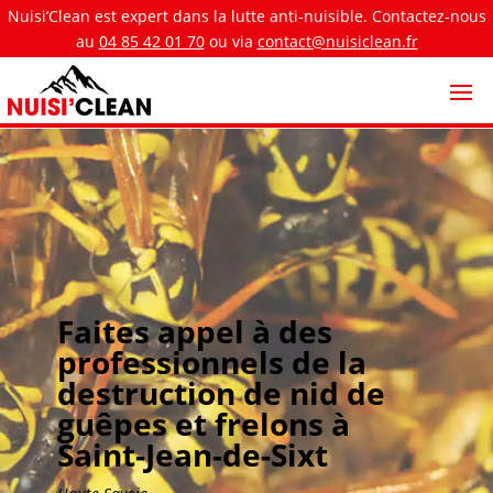
Nuisi’Clean est expert dans la lutte anti-nuisible. Contactez-nous
au
04 85 42 01 70
ou via
contact@nuisiclean.fr
Faites appel à des
professionnels de la
destruction de nid de
guêpes et frelons à
Saint-Jean-de-Sixt