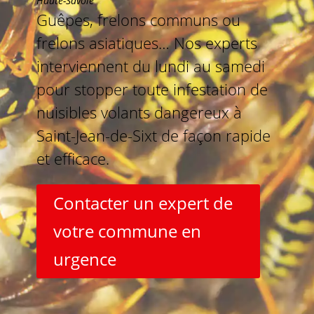
Haute-Savoie
Guêpes, frelons communs ou
frelons asiatiques… Nos experts
interviennent du lundi au samedi
pour stopper toute infestation de
nuisibles volants dangereux à
Saint-Jean-de-Sixt de façon rapide
et efficace.
Contacter un expert de
votre commune en
urgence