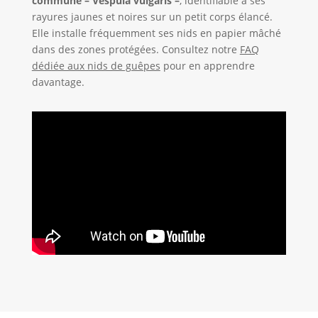
commune – Vespula vulgaris –
, identifiable à ses
rayures jaunes et noires sur un petit corps élancé.
Elle installe fréquemment ses nids en papier mâché
dans des zones protégées. Consultez notre
FAQ
dédiée aux nids de guêpes
pour en apprendre
davantage.