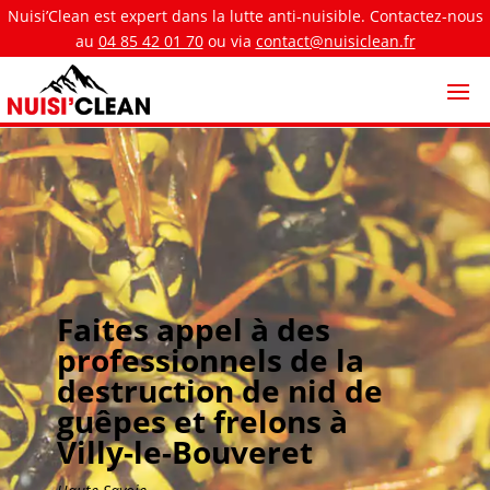
Nuisi’Clean est expert dans la lutte anti-nuisible. Contactez-nous
au
04 85 42 01 70
ou via
contact@nuisiclean.fr
Faites appel à des
professionnels de la
destruction de nid de
guêpes et frelons à
Villy-le-Bouveret