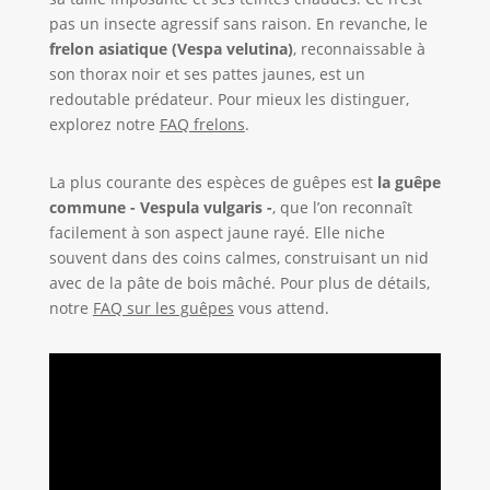
pas un insecte agressif sans raison. En revanche, le
frelon asiatique (Vespa velutina)
, reconnaissable à
son thorax noir et ses pattes jaunes, est un
redoutable prédateur. Pour mieux les distinguer,
explorez notre
FAQ frelons
.
La plus courante des espèces de guêpes est
la guêpe
commune - Vespula vulgaris -
, que l’on reconnaît
facilement à son aspect jaune rayé. Elle niche
souvent dans des coins calmes, construisant un nid
avec de la pâte de bois mâché. Pour plus de détails,
notre
FAQ sur les guêpes
vous attend.