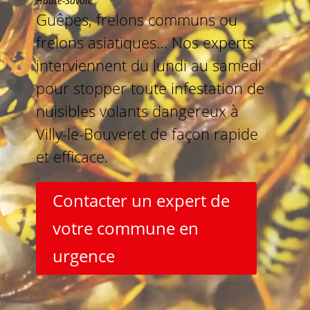
Haute-Savoie
Guêpes, frelons communs ou
frelons asiatiques… Nos experts
interviennent du lundi au samedi
pour stopper toute infestation de
nuisibles volants dangereux à
Villy-le-Bouveret de façon rapide
et efficace.
Contacter un expert de
votre commune en
urgence