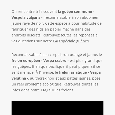
On rencontre très souvent
la guêpe commune -
Vespula vulgaris -
, reconnaissable à son abdomen
jaune rayé de noir. Cette espèce a pour habitude de
fabriquer des nids en papier mâché dans des
endroits discrets. Retrouvez toutes les réponses à
vos questions sur notre
FAQ spéciale guêpes
.
Reconnaissable à son corps brun orangé et jaune, le
frelon européen - Vespa crabro -
est plus grand que
les guêpes. Bien que pacifique, il peut piquer s’il se
sent menacé. À l’inverse, le
frelon asiatique - Vespa
velutina -
, au thorax noir et aux pattes jaunes, pose
un réel problème écologique. Retrouvez toutes les
infos dans notre
FAQ sur les frelons
.