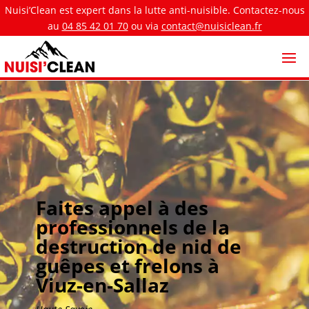
Nuisi’Clean est expert dans la lutte anti-nuisible. Contactez-nous
au
04 85 42 01 70
ou via
contact@nuisiclean.fr
Faites appel à des
professionnels de la
destruction de nid de
guêpes et frelons à
Viuz-en-Sallaz