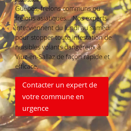
Haute-Savoie
Guêpes, frelons communs ou
frelons asiatiques… Nos experts
interviennent du lundi au samedi
pour stopper toute infestation de
nuisibles volants dangereux à
Viuz-en-Sallaz de façon rapide et
efficace.
Contacter un expert de
votre commune en
urgence