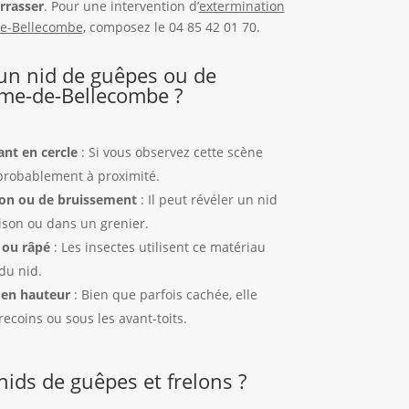
rrasser
. Pour une intervention d’
extermination
de-Bellecombe
, composez le 04 85 42 01 70.
n nid de guêpes ou de
ame-de-Bellecombe ?
ant en cercle
: Si vous observez cette scène
 probablement à proximité.
ion ou de bruissement
: Il peut révéler un nid
oison ou dans un grenier.
é ou râpé
: Les insectes utilisent ce matériau
du nid.
 en hauteur
: Bien que parfois cachée, elle
recoins ou sous les avant-toits.
nids de guêpes et frelons ?