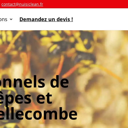
a
contact@nuisiclean.fr
ions
Demandez un devis !
onnels de
êpes et
ellecombe