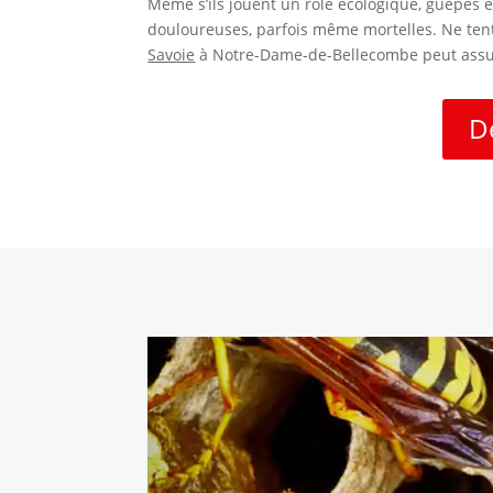
Même s’ils jouent un rôle écologique, guêpes e
douloureuses, parfois même mortelles. Ne tent
Savoie
à Notre-Dame-de-Bellecombe peut assure
D