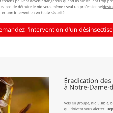
t frelons peuvent devenir dangereux quand ils s’installent trop pr
ez pas de détruire le nid vous-même : seul un professionnel
destr
r une intervention en toute sécurité.
emandez l'intervention d'un désinsectise
Éradication des
à Notre-Dame-
Vols en groupe, nid visible,
qui doivent vous alerter.
Dep