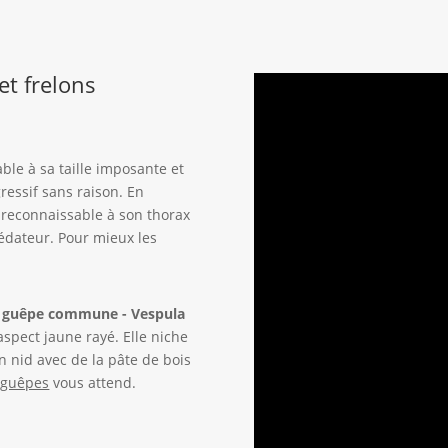
et frelons
able à sa taille imposante et
ressif sans raison. En
, reconnaissable à son thorax
rédateur. Pour mieux les
a guêpe commune - Vespula
aspect jaune rayé. Elle niche
n nid avec de la pâte de bois
 guêpes
vous attend.