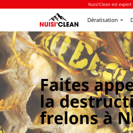
Nuisi’Clean est expert
Dératisation
Faites appe
la destruct
frelons à 
Savoie