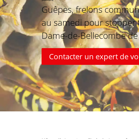
Guêpes, frelons communs 
au samedi pour stopper t
Dame-de-Bellecombe de fa
Contacter un expert de 