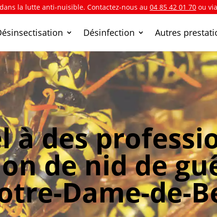
 dans la lutte anti-nuisible. Contactez-nous au
04 85 42 01 70
ou vi
Désinsectisation
Désinfection
Autres prestat
l à des professi
ion de nid de gu
Notre-Dame-de-B