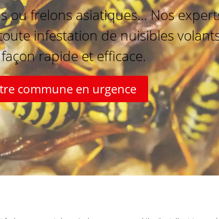
ou frelons asiatiques… Nos experts
oute infestation de nuisibles volan
çon rapide et efficace.
votre commune en urgence