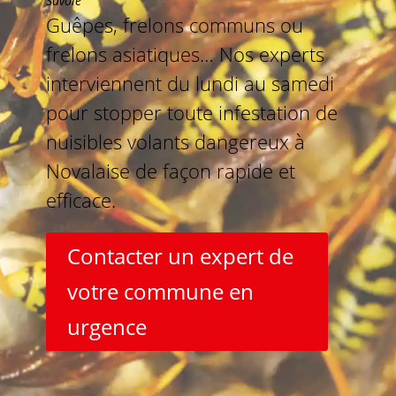
Savoie
Guêpes, frelons communs ou
frelons asiatiques… Nos experts
interviennent du lundi au samedi
pour stopper toute infestation de
nuisibles volants dangereux à
Novalaise de façon rapide et
efficace.
Contacter un expert de
votre commune en
urgence