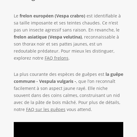
Le
frelon européen (Vespa crabro)
est identifiable à
sa taille imposante et ses teintes chaudes. Ce n’est
pas un insecte agressif sans raison. En revanche, le
frelon asiatique (Vespa velutina)
, reconnaissable à
son thorax noir et ses pattes jaunes, est un
redoutable prédateur. Pour mieux les distinguer,
explorez notre
FAQ frelons
.
La plus courante des espèces de guêpes est
la guêpe
commune - Vespula vulgaris -
, que l’on reconnaît
facilement à son aspect jaune rayé. Elle niche
souvent dans des coins calmes, construisant un nid
avec de la pâte de bois mâché. Pour plus de détails,
notre
FAQ sur les guêpes
vous attend.