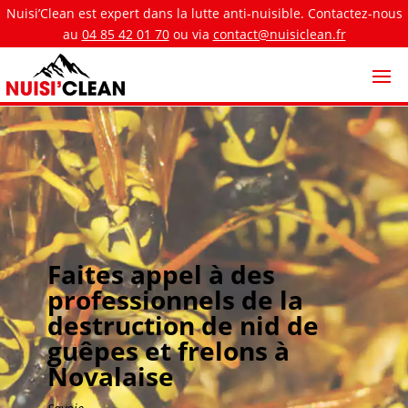
Nuisi’Clean est expert dans la lutte anti-nuisible. Contactez-nous
au
04 85 42 01 70
ou via
contact@nuisiclean.fr
Faites appel à des
professionnels de la
destruction de nid de
guêpes et frelons à
Novalaise