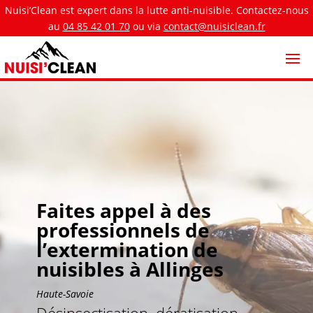
Nuisi’Clean est expert dans la lutte anti-nuisible. Contactez-nous
au
04 85 42 01 70
ou via
contact@nuisiclean.fr
Faites appel à des
professionnels de
l’extermination de
nuisibles à Allinges
Haute-Savoie