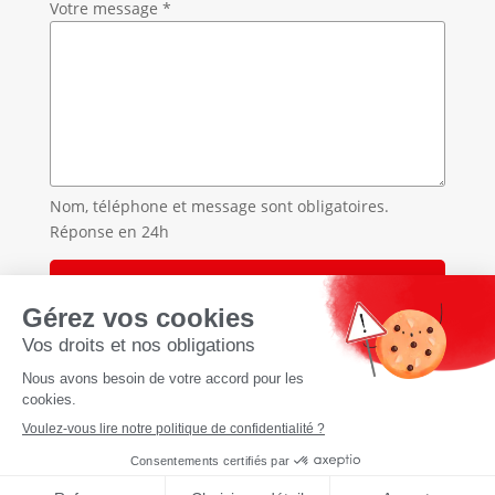
Votre message *
Nom, téléphone et message sont obligatoires.
Réponse en 24h
Accueil
»
Extermination de nuisibles en Haute-Savoie
»
Extermination de nuisibles à Allinges
À propos
CGU Cookies Politique de
confidentialité Mentions légales
Réalisation
tyseo.net