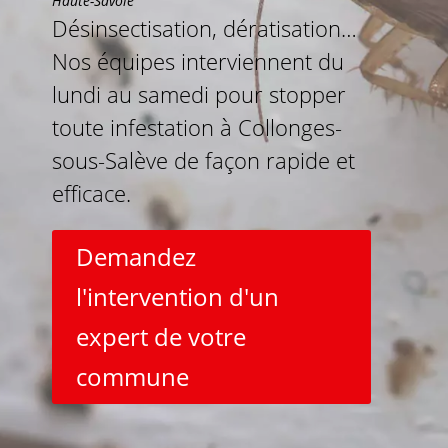
Haute-Savoie
Désinsectisation, dératisation…
Nos équipes interviennent du
lundi au samedi pour stopper
toute infestation à Collonges-
sous-Salève de façon rapide et
efficace.
Demandez
l'intervention d'un
expert de votre
commune