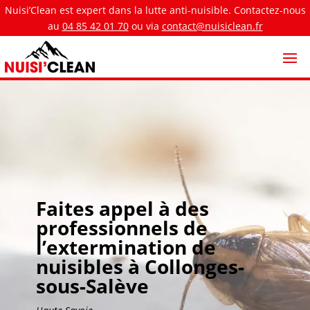
Nuisi’Clean est expert dans la lutte anti-nuisible. Contactez-nous
au
04 85 42 01 70
ou via
contact@nuisiclean.fr
Faites appel à des
professionnels de
l’extermination de
nuisibles à Collonges-
sous-Salève