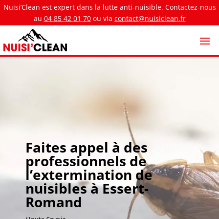
Nuisi’Clean est expert dans la lutte anti-nuisible. Contactez-nous
au
04 85 42 01 70
ou via
contact@nuisiclean.fr
Faites appel à des
professionnels de
l’extermination de
nuisibles à Essert-
Romand