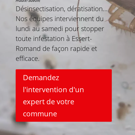
Haute-Savoie
Désinsectisation, dératisation…
Nos équipes interviennent du
lundi au samedi pour stopper
toute infestation à Essert-
Romand de façon rapide et
efficace.
Demandez
l'intervention d'un
expert de votre
commune