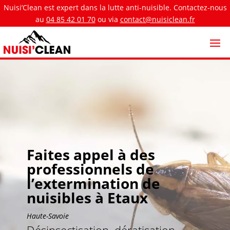
Nuisi’Clean est expert dans la lutte anti-nuisible. Contactez-nous
au
04 85 42 01 70
ou via
contact@nuisiclean.fr
Faites appel à des
professionnels de
l’extermination de
nuisibles à Etaux
Haute-Savoie