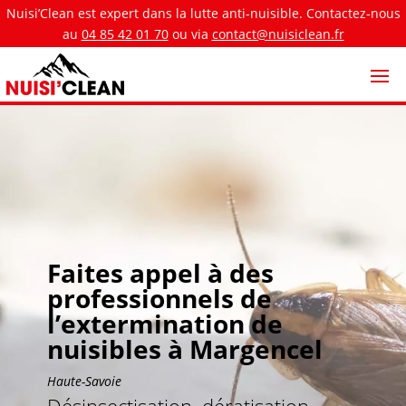
Nuisi’Clean est expert dans la lutte anti-nuisible. Contactez-nous
au
04 85 42 01 70
ou via
contact@nuisiclean.fr
Faites appel à des
professionnels de
l’extermination de
nuisibles à Margencel
Haute-Savoie