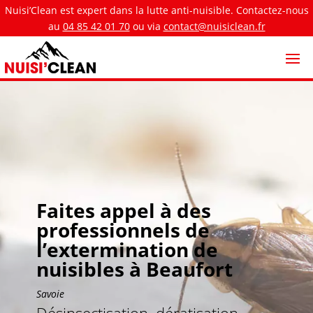
Nuisi’Clean est expert dans la lutte anti-nuisible. Contactez-nous
au
04 85 42 01 70
ou via
contact@nuisiclean.fr
Faites appel à des
professionnels de
l’extermination de
nuisibles à Beaufort
Savoie