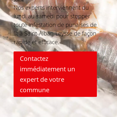
Savoie
Nos experts interviennent du
lundi au samedi pour stopper
toute infestation de punaises de
lit à Saint-Alban-Leysse de façon
rapide et efficace.
Contactez
immédiatement un
expert de votre
commune