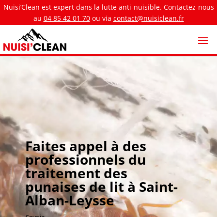
Nuisi’Clean est expert dans la lutte anti-nuisible. Contactez-nous
au
04 85 42 01 70
ou via
contact@nuisiclean.fr
Faites appel à des
professionnels du
traitement des
punaises de lit à Saint-
Alban-Leysse