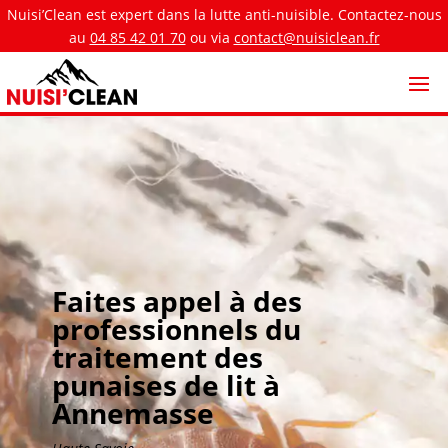
Nuisi’Clean est expert dans la lutte anti-nuisible. Contactez-nous
au
04 85 42 01 70
ou via
contact@nuisiclean.fr
Faites appel à des
professionnels du
traitement des
punaises de lit à
Annemasse