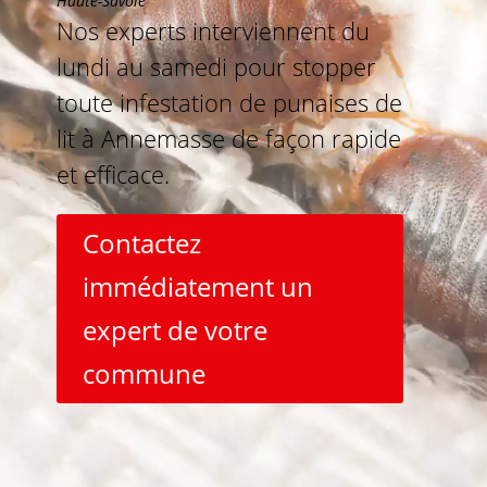
Haute-Savoie
Nos experts interviennent du
lundi au samedi pour stopper
toute infestation de punaises de
lit à Annemasse de façon rapide
et efficace.
Contactez
immédiatement un
expert de votre
commune