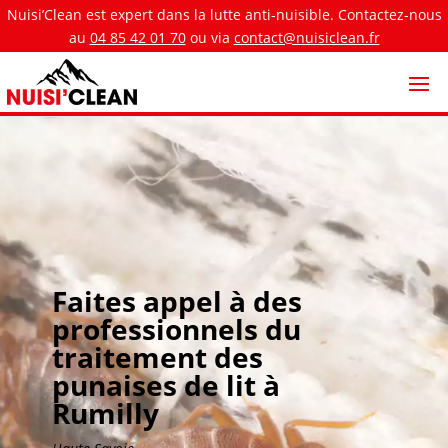
Nuisi’Clean est expert dans la lutte anti-nuisible. Contactez-nous
au
04 85 42 01 70
ou via
contact@nuisiclean.fr
Faites appel à des
professionnels du
traitement des
punaises de lit à
Rumilly