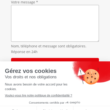
Votre message *
Nom, téléphone et message sont obligatoires.
Réponse en 24h
Accueil
»
Traitement des punaises de lit en Haute-Savoie
»
Traitement des punaises de lit à Rumilly
À propos
CGU Cookies Politique de
confidentialité Mentions légales
Réalisation
tyseo.net