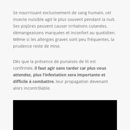
Se nourrissant exclusivement de sang humain, cet
insecte nuisible agit le plus souvent pendant la nuit.
Ses piqûres peuvent causer irritations cutanées,
démangeaisons marquées et inconfort au quotidien.
Même si les allergies graves sont peu fréquentes, la
prudence reste de mise.
Dès que la présence de punaises de lit est
confirmée,
il faut agir sans tarder car plus vous
attendez, plus l’infestation sera importante et
difficile à combattre
, leur propagation devenant
alors incontrôlable.