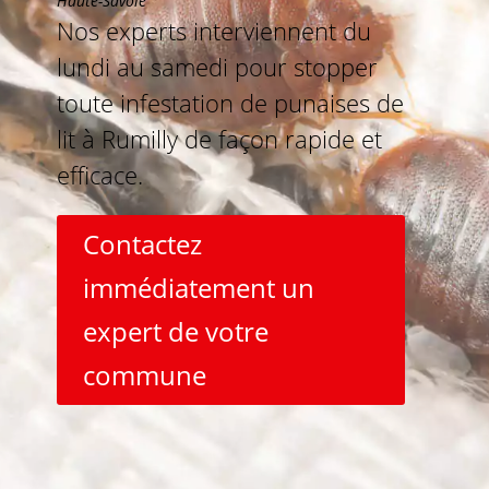
Haute-Savoie
Nos experts interviennent du
lundi au samedi pour stopper
toute infestation de punaises de
lit à Rumilly de façon rapide et
efficace.
Contactez
immédiatement un
expert de votre
commune