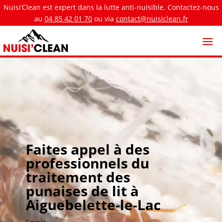
Nuisi’Clean est expert dans la lutte anti-nuisible. Contactez-nous
au
04 85 42 01 70
ou via
contact@nuisiclean.fr
Faites appel à des
professionnels du
traitement des
punaises de lit à
Aiguebelette-le-Lac