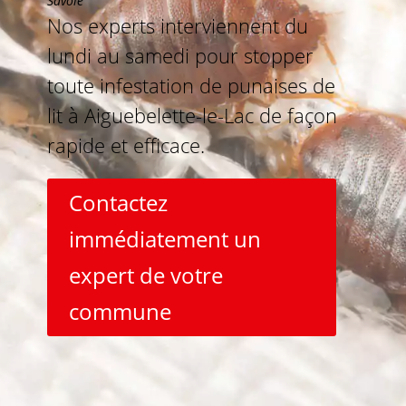
Savoie
Nos experts interviennent du
lundi au samedi pour stopper
toute infestation de punaises de
lit à Aiguebelette-le-Lac de façon
rapide et efficace.
Contactez
immédiatement un
expert de votre
commune