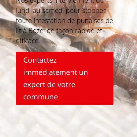
Nos experts interviennent du
lundi au samedi pour stopper
toute infestation de punaises de
lit à Bozel de façon rapide et
efficace.
Contactez
immédiatement un
expert de votre
commune