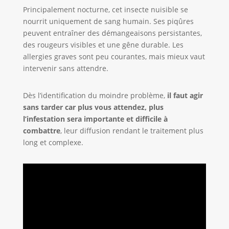
Principalement nocturne, cet insecte nuisible se
nourrit uniquement de sang humain. Ses piqûres
peuvent entraîner des démangeaisons persistantes,
des rougeurs visibles et une gêne durable. Les
allergies graves sont peu courantes, mais mieux vaut
intervenir sans attendre.
Dès l’identification du moindre problème,
il faut agir
sans tarder car plus vous attendez, plus
l’infestation sera importante et difficile à
combattre
, leur diffusion rendant le traitement plus
long et complexe.