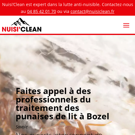
Nuisi’Clean est expert dans la lutte anti-nuisible. Contactez-nous
au
04 85 42 01 70
ou via
contact@nuisiclean.fr
Faites appel à des
professionnels du
traitement des
punaises de lit à Bozel
Savoie