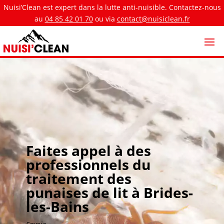
Nuisi’Clean est expert dans la lutte anti-nuisible. Contactez-nous
au
04 85 42 01 70
ou via
contact@nuisiclean.fr
Faites appel à des
professionnels du
traitement des
punaises de lit à Brides-
les-Bains