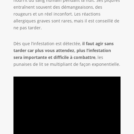
nourrit du sang humain pendant la nuit. Ses piqûres
entraînent souvent des démangeaisons, des
rougeurs et un réel inconfort. Les réactions
allergiques graves sont rares, mais il est conseillé de
ne pas tarder.
Dès que l’infestation est détectée,
il faut agir sans
tarder car plus vous attendez, plus l’infestation
sera importante et difficile à combattre
, les
punaises de lit se multipliant de façon exponentielle.