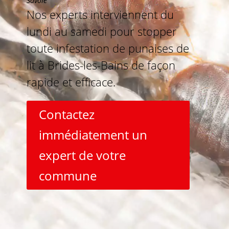
Savoie
Nos experts interviennent du
lundi au samedi pour stopper
toute infestation de punaises de
lit à Brides-les-Bains de façon
rapide et efficace.
Contactez
immédiatement un
expert de votre
commune