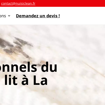
a
contact@nuisiclean.fr
ions
Demandez un devis !
onnels du
lit à La