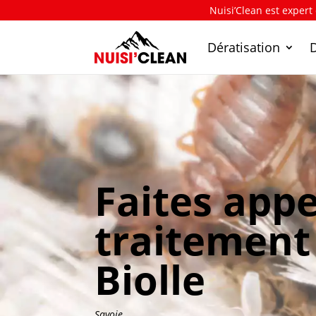
Nuisi’Clean est expert
Dératisation
Faites appe
traitement 
Biolle
Savoie