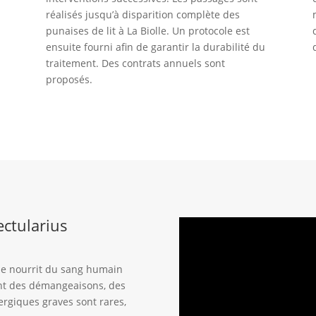
réalisés jusqu’à disparition complète des
punaises de lit à La Biolle. Un protocole est
ensuite fourni afin de garantir la durabilité du
traitement. Des contrats annuels sont
proposés.
ectularius
, se nourrit du sang humain
ent des démangeaisons, des
lergiques graves sont rares,