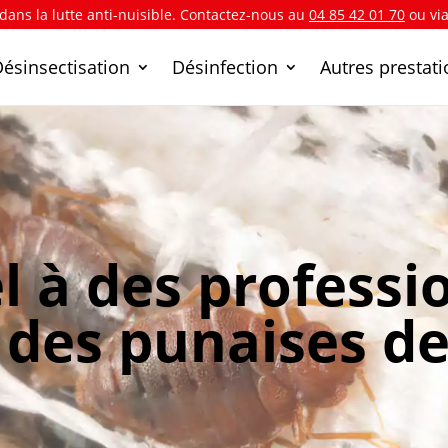
 dans la lutte anti-nuisible. Contactez-nous au
04 85 42 01 70
ou vi
Désinsectisation
Désinfection
Autres prestat
l à des professi
des punaises de 