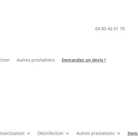
 dans la lutte anti-nuisible. Contactez-nous au
04 85 42 01 70
ou vi
ction
Autres prestations
Demandez un devis !
nsectisation
Désinfection
Autres prestations
Dema