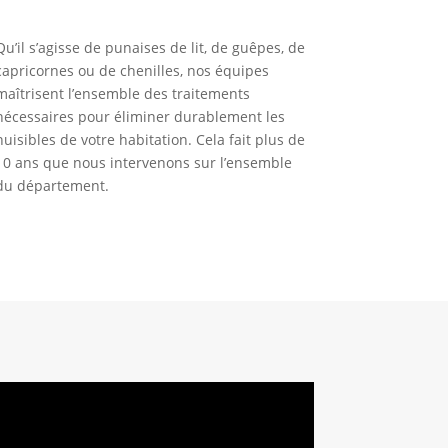
Qu’il s’agisse de punaises de lit, de guêpes, de
capricornes ou de chenilles, nos équipes
maîtrisent l’ensemble des traitements
nécessaires pour éliminer durablement les
nuisibles de votre habitation. Cela fait plus de
10 ans que nous intervenons sur l’ensemble
du département.