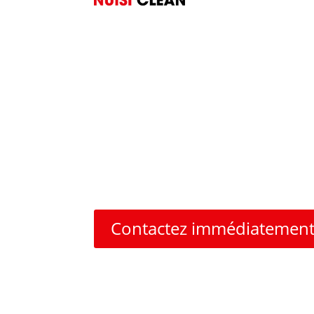
Faites appel à des pro
Plagne Tarentaise
Savoie
Nos experts interviennent du lundi au samedi p
Contactez immédiatement