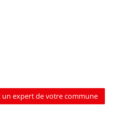
fessionnels du traitement des pu
our stopper toute infestation de punaises de lit à La Plagne Tarent
 un expert de votre commune