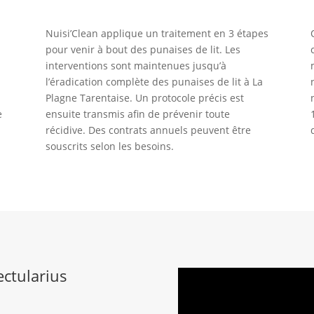
Nuisi’Clean applique un traitement en 3 étapes
pour venir à bout des punaises de lit. Les
interventions sont maintenues jusqu’à
l’éradication complète des punaises de lit à La
Plagne Tarentaise. Un protocole précis est
e
ensuite transmis afin de prévenir toute
récidive. Des contrats annuels peuvent être
souscrits selon les besoins.
ectularius