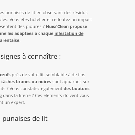
s punaises de lit en observant des résidus
lés. Vous êtes hôtelier et redoutez un impact
ésentent des piqures ?
Nuisi’Clean propose
onnelles adaptées à chaque
infestation de
arentaise
.
 signes à connaître :
’œufs
près de votre lit, semblable à de fins
s tâches brunes ou noires
sont apparues sur
nts ? Vous constatez également
des boutons
g
dans la literie ? Ces éléments doivent vous
nt un expert.
 punaises de lit