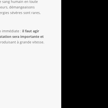
 de sang humain en toute
ugeurs, démangeaisons
ergies sévères sont rares,
on immédiate :
il faut agir
estation sera importante et
eproduisant à grande vitesse.