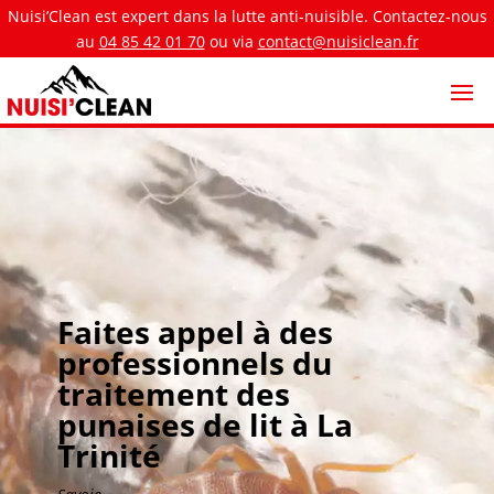
Nuisi’Clean est expert dans la lutte anti-nuisible. Contactez-nous
au
04 85 42 01 70
ou via
contact@nuisiclean.fr
Faites appel à des
professionnels du
traitement des
punaises de lit à La
Trinité