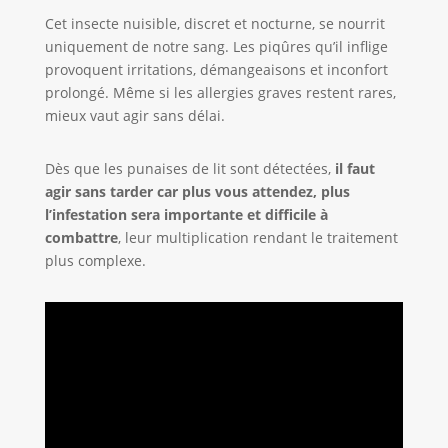
Cet insecte nuisible, discret et nocturne, se nourrit
uniquement de notre sang. Les piqûres qu’il inflige
provoquent irritations, démangeaisons et inconfort
prolongé. Même si les allergies graves restent rares,
mieux vaut agir sans délai.
Dès que les punaises de lit sont détectées,
il faut
agir sans tarder car plus vous attendez, plus
l’infestation sera importante et difficile à
combattre
, leur multiplication rendant le traitement
plus complexe.