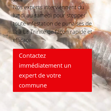
Savoie
Nos experts interviennent du
lundi au samedi pour stopper
toute infestation de punaises de
lit à La Trinité de façon rapide et
efficace.
Contactez
immédiatement un
expert de votre
commune