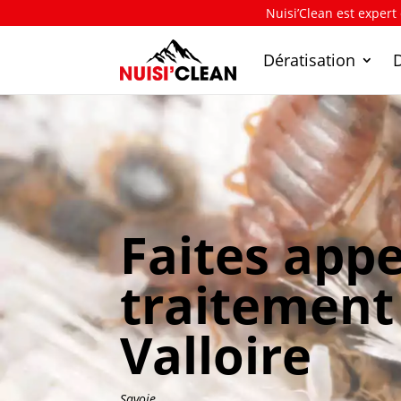
Nuisi’Clean est expert
Dératisation
Faites appe
traitement 
Valloire
Savoie