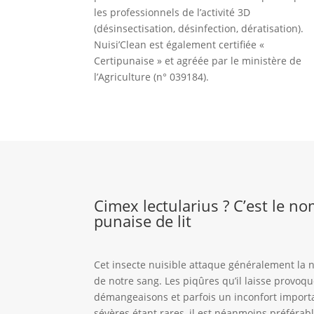
les professionnels de l’activité 3D
(désinsectisation, désinfection, dératisation).
Nuisi’Clean est également certifiée «
Certipunaise » et agréée par le ministère de
l’Agriculture (n° 039184).
Cimex lectularius ? C’est le no
punaise de lit
Cet insecte nuisible attaque généralement la 
de notre sang. Les piqûres qu’il laisse provoq
démangeaisons et parfois un inconfort importa
sévères étant rares, il est néanmoins préférab