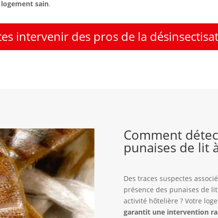
 logement sain
.
tes intervenir des pros de la désinsectisa
Comment détect
punaises de lit 
Des traces suspectes associé
présence des punaises de lit
activité hôtelière ? Votre lo
garantit une intervention ra