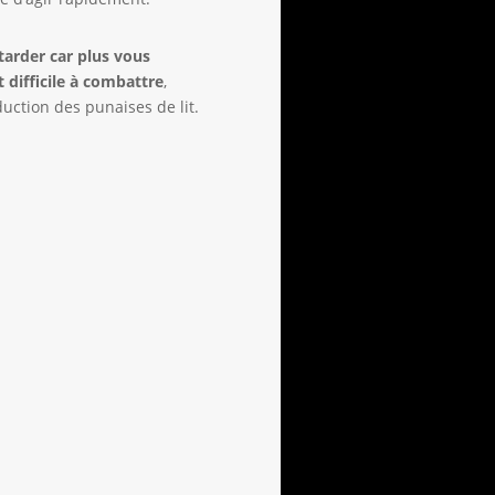
 tarder car plus vous
t difficile à combattre
,
ction des punaises de lit.