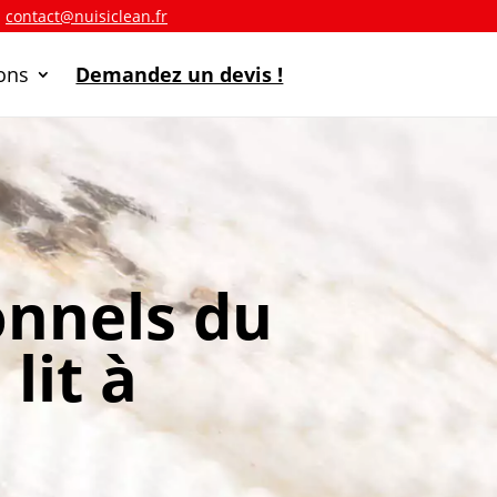
a
contact@nuisiclean.fr
ions
Demandez un devis !
onnels du
lit à