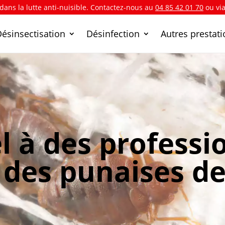
 dans la lutte anti-nuisible. Contactez-nous au
04 85 42 01 70
ou vi
Désinsectisation
Désinfection
Autres prestat
l à des professi
des punaises de 