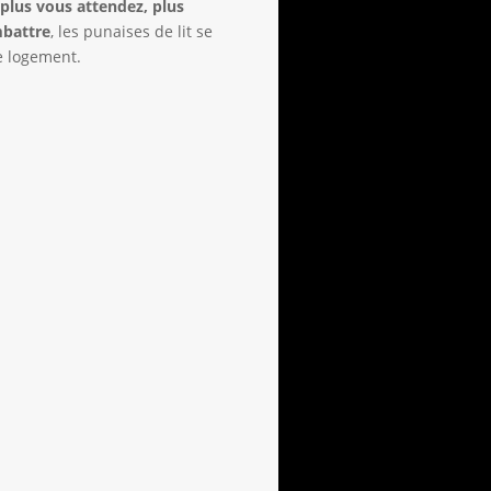
r
plus vous attendez, plus
mbattre
, les punaises de lit se
e logement.