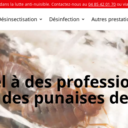
 dans la lutte anti-nuisible. Contactez-nous au
04 85 42 01 70
ou vi
Désinsectisation
Désinfection
Autres prestat
l à des professi
des punaises de 