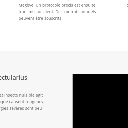
Megève. Un protocole précis est ensuite
transmis au client. Des contrats annuels
peuvent être souscrits.
ectularius
 insecte nuisible agit
voque causent rougeurs,
rgies sévères sont peu