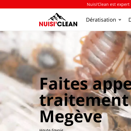
Nuisi’Clean est expert
Dératisation
Faites appe
traitement 
Megève
Haute-Savoie