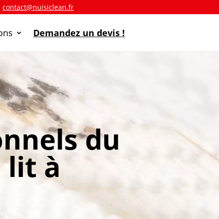
a
contact@nuisiclean.fr
ions
Demandez un devis !
onnels du
lit à