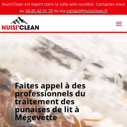
Nuisi’Clean est expert dans la lutte anti-nuisible. Contactez-nous
au
04 85 42 01 70
ou via
contact@nuisiclean.fr
Faites appel à des
professionnels du
traitement des
punaises de lit à
Mégevette