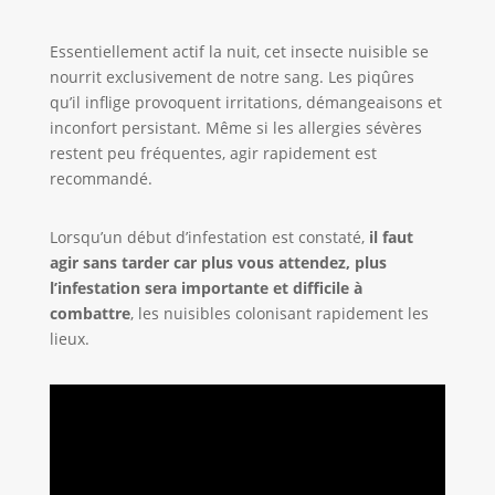
Essentiellement actif la nuit, cet insecte nuisible se
nourrit exclusivement de notre sang. Les piqûres
qu’il inflige provoquent irritations, démangeaisons et
inconfort persistant. Même si les allergies sévères
restent peu fréquentes, agir rapidement est
recommandé.
Lorsqu’un début d’infestation est constaté,
il faut
agir sans tarder car plus vous attendez, plus
l’infestation sera importante et difficile à
combattre
, les nuisibles colonisant rapidement les
lieux.