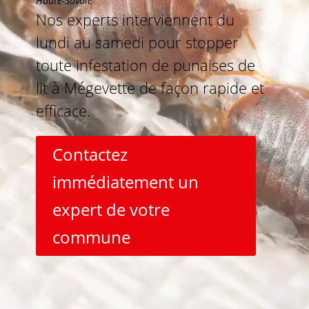
Haute-Savoie
Nos experts interviennent du
lundi au samedi pour stopper
toute infestation de punaises de
lit à Mégevette de façon rapide et
efficace.
Contactez
immédiatement un
expert de votre
commune