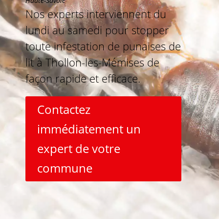
Haute-Savoie
Nos experts interviennent du
lundi au samedi pour stopper
toute infestation de punaises de
lit à Thollon-les-Mémises de
façon rapide et efficace.
Contactez
immédiatement un
expert de votre
commune