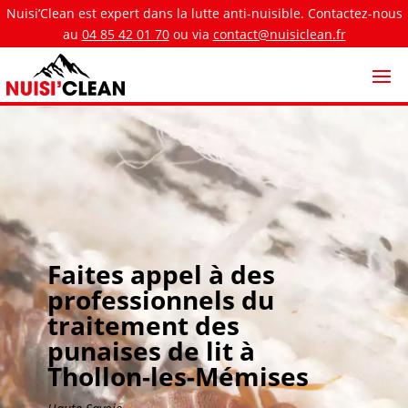
Nuisi’Clean est expert dans la lutte anti-nuisible. Contactez-nous
au
04 85 42 01 70
ou via
contact@nuisiclean.fr
Faites appel à des
professionnels du
traitement des
punaises de lit à
Thollon-les-Mémises