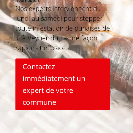
Haute-Savoie
Nos experts interviennent du
lundi au samedi pour stopper
toute infestation de punaises de
lit à Veyrier-du-Lac de façon
rapide et efficace.
Contactez
immédiatement un
expert de votre
commune