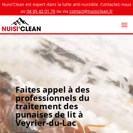
Nuisi’Clean est expert dans la lutte anti-nuisible. Contactez-nous
au
04 85 42 01 70
ou via
contact@nuisiclean.fr
Faites appel à des
professionnels du
traitement des
punaises de lit à
Veyrier-du-Lac