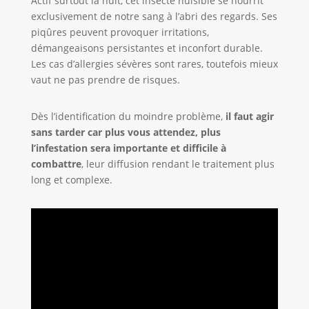
Actif surtout la nuit, cet insecte nuisible se nourrit
exclusivement de notre sang à l’abri des regards. Ses
piqûres peuvent provoquer irritations,
démangeaisons persistantes et inconfort durable.
Les cas d’allergies sévères sont rares, toutefois mieux
vaut ne pas prendre de risques.
Dès l’identification du moindre problème,
il faut agir
sans tarder car plus vous attendez, plus
l’infestation sera importante et difficile à
combattre
, leur diffusion rendant le traitement plus
long et complexe.