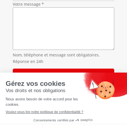
Votre message *
Nom, téléphone et message sont obligatoires.
Réponse en 24h
Accueil
»
Traitement des punaises de lit en Haute-Savoie
»
Traitement des punaises de lit à Veyrier-du-Lac
À propos
CGU Cookies Politique de
confidentialité Mentions légales
Réalisation
tyseo.net